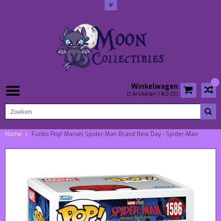
0
Winkelwagen
0 Artikelen / €0,00
Home
Funko Pop! Marvel Spider-Man Brand New Day - Spider-Man