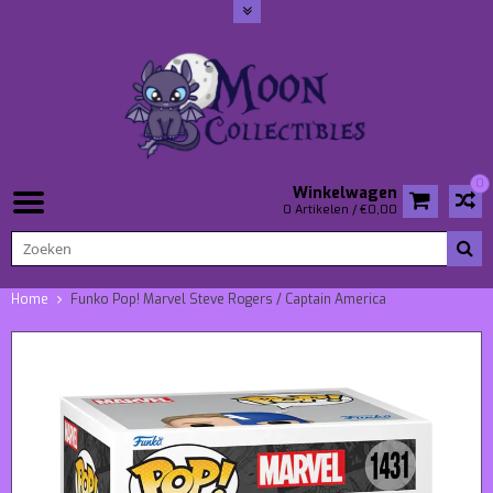
0
Winkelwagen
0 Artikelen / €0,00
Home
Funko Pop! Marvel Steve Rogers / Captain America