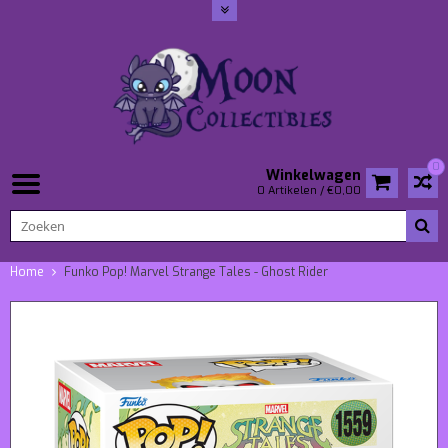
0
Winkelwagen
0 Artikelen / €0,00
Home
Funko Pop! Marvel Strange Tales - Ghost Rider