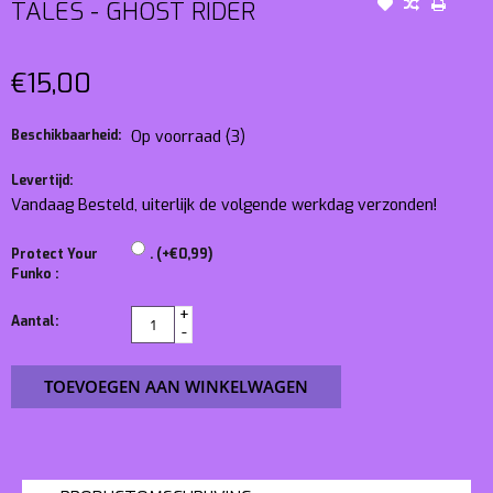
TALES - GHOST RIDER
€15,00
Beschikbaarheid:
Op voorraad
(3)
Levertijd:
Vandaag Besteld, uiterlijk de volgende werkdag verzonden!
Protect Your
. (+€0,99)
Funko :
+
Aantal:
-
TOEVOEGEN AAN WINKELWAGEN