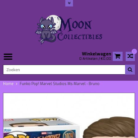
0
Winkelwagen
0 Artikelen / €0,00
Home
Funko Pop! Marvel Studios Ms Marvel - Bruno