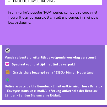
PRODUCTOMSCHRIJVING
From Funko's popular 'POP!' series comes this cool vinyl
figure. It stands approx. 9 cm tall and comes in a window
box packaging.
Vandaag besteld, uiterlijk de volgende werkdag verstuurd
Speciaal voor u altijd met liefde verpakt
Gratis thuis bezorgd vanaf €150,- binnen Nederland
Delivery outside the Benelux - Email us/Livraison hors Benelux
- Envoyez-nous un e-mail/Lieferung außerhalb der Benelux-
Länder - Senden Sie uns eine E-Mail.