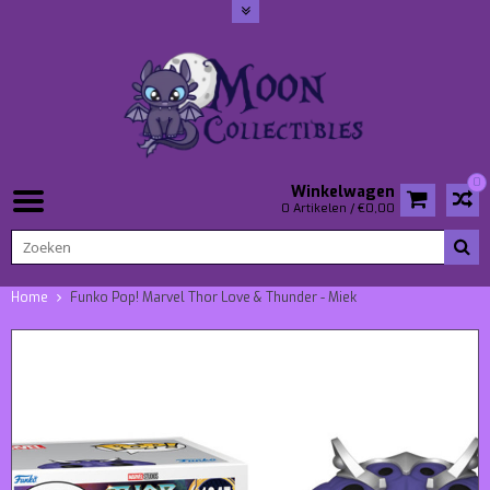
0
Winkelwagen
0 Artikelen / €0,00
Home
Funko Pop! Marvel Thor Love & Thunder - Miek