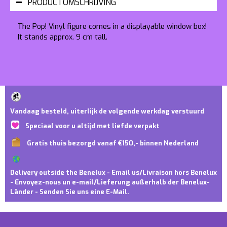
PRODUCTOMSCHRIJVING
The Pop! Vinyl figure comes in a displayable window box!
It stands approx. 9 cm tall.
Vandaag besteld, uiterlijk de volgende werkdag verstuurd
Speciaal voor u altijd met liefde verpakt
Gratis thuis bezorgd vanaf €150,- binnen Nederland
Delivery outside the Benelux - Email us/Livraison hors Benelux
- Envoyez-nous un e-mail/Lieferung außerhalb der Benelux-
Länder - Senden Sie uns eine E-Mail.