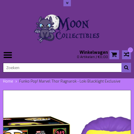
0
Winkelwagen
0 Artikelen / €0,00
Home
Funko Pop! Marvel Thor Ragnarok - Loki Blacklight Exclusive