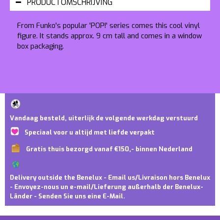
PRODUCTOMSCHRIJVING
From Funko's popular 'POP!' series comes this cool vinyl
figure. It stands approx. 9 cm tall and comes in a window
box packaging.
Vandaag besteld, uiterlijk de volgende werkdag verstuurd
Speciaal voor u altijd met liefde verpakt
Gratis thuis bezorgd vanaf €150,- binnen Nederland
Delivery outside the Benelux - Email us/Livraison hors Benelux
- Envoyez-nous un e-mail/Lieferung außerhalb der Benelux-
Länder - Senden Sie uns eine E-Mail.