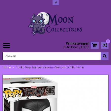
0
Winkelwagen
0 Artikelen / €0,00
Home
Funko Pop! Marvel Venom - Venomized Punisher