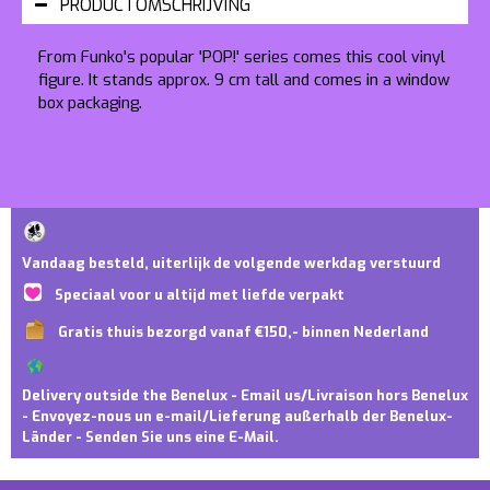
PRODUCTOMSCHRIJVING
From Funko's popular 'POP!' series comes this cool vinyl
figure. It stands approx. 9 cm tall and comes in a window
box packaging.
Vandaag besteld, uiterlijk de volgende werkdag verstuurd
Speciaal voor u altijd met liefde verpakt
Gratis thuis bezorgd vanaf €150,- binnen Nederland
Delivery outside the Benelux - Email us/Livraison hors Benelux
- Envoyez-nous un e-mail/Lieferung außerhalb der Benelux-
Länder - Senden Sie uns eine E-Mail.