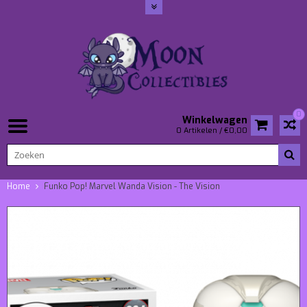
0
Winkelwagen
0 Artikelen / €0,00
Home
Funko Pop! Marvel Wanda Vision - The Vision