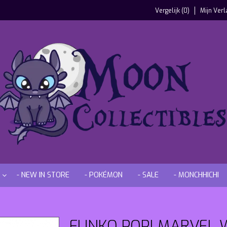
Vergelijk (0)
Mijn Verl
- NEW IN STORE
- POKÉMON
- SALE
- MONCHHICHI
FUNKO POP! MARVEL 