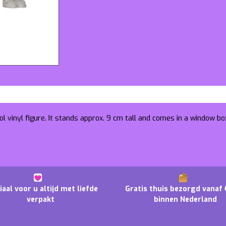
l vinyl figure. It stands approx. 9 cm tall and comes in a window bo
iaal voor u altijd met liefde
Gratis thuis bezorgd vanaf 
verpakt
binnen Nederland