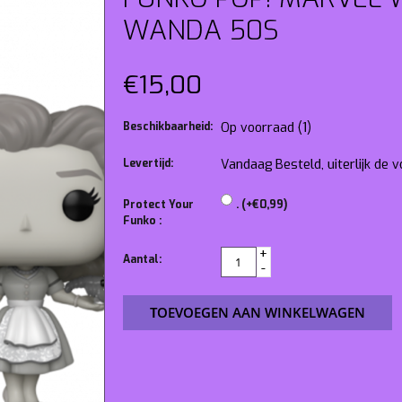
WANDA 50S
€15,00
Beschikbaarheid:
Op voorraad
(1)
Levertijd:
Vandaag Besteld, uiterlijk de
Protect Your
. (+€0,99)
Funko :
+
Aantal:
-
TOEVOEGEN AAN WINKELWAGEN