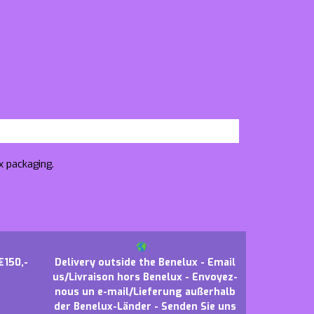
x packaging.
€150,-
Delivery outside the Benelux - Email
us/Livraison hors Benelux - Envoyez-
nous un e-mail/Lieferung außerhalb
der Benelux-Länder - Senden Sie uns