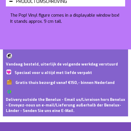
PRODUCTOMSCHRIJVING
The Pop! Vinyl figure comes in a displayable window box!
It stands approx. 9 cm tall.
Vandaag besteld, uiterlijk de volgende werkdag verstuurd
Speciaal voor u altijd met liefde verpakt
Gratis thuis bezorgd vanaf €150,- binnen Nederland
Delivery outside the Benelux - Email us/Livraison hors Benelux
- Envoyez-nous un e-mail/Lieferung außerhalb der Benelux-
Länder - Senden Sie uns eine E-Mail.