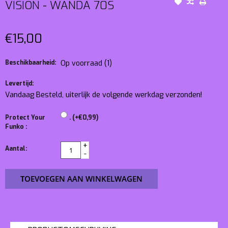
VISION - WANDA 70S
€15,00
Beschikbaarheid:
Op voorraad
(1)
Levertijd:
Vandaag Besteld, uiterlijk de volgende werkdag verzonden!
Protect Your
. (+€0,99)
Funko :
+
Aantal:
-
TOEVOEGEN AAN WINKELWAGEN