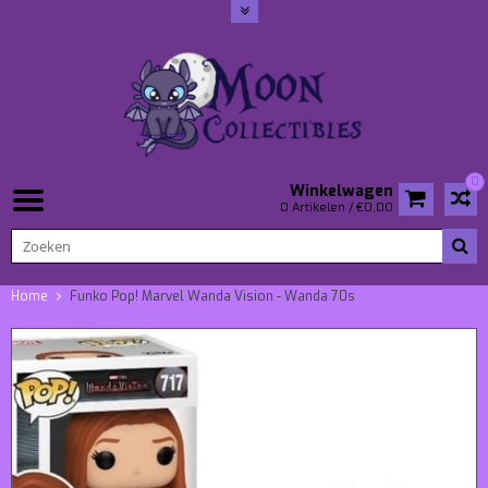
0
Winkelwagen
0 Artikelen / €0,00
Home
Funko Pop! Marvel Wanda Vision - Wanda 70s