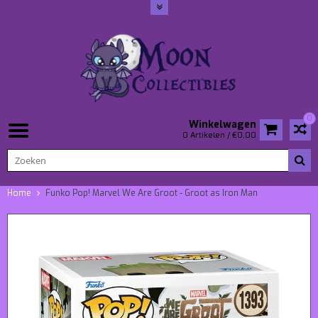
0
Winkelwagen
0 Artikelen / €0,00
Home
Funko Pop! Marvel We Are Groot - Groot as Iron Man