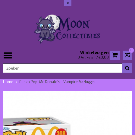
0
Winkelwagen
0 Artikelen / €0,00
Home
Funko Pop! Mc Donald’s - Vampire McNugget