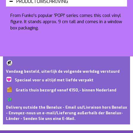
PRODUCTOMSCHRIJVING
From Funko's popular 'POP!' series comes this cool vinyl
figure. It stands approx. 9 cm tall and comes in a window
box packaging.
Vandaag besteld, uiterlijk de volgende werkdag verstuurd
Speciaal voor u altijd met liefde verpakt
Gratis thuis bezorgd vanaf €150,- binnen Nederland
Delivery outside the Benelux - Email us/Livraison hors Benelux
- Envoyez-nous un e-mail/Lieferung außerhalb der Benelux-
Länder - Senden Sie uns eine E-Mail.