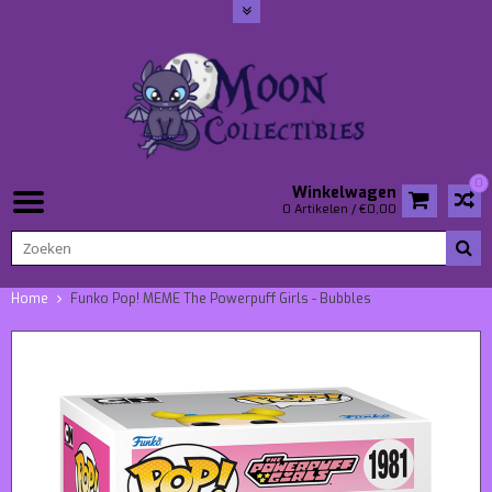
0
Winkelwagen
0 Artikelen / €0,00
Home
Funko Pop! MEME The Powerpuff Girls - Bubbles