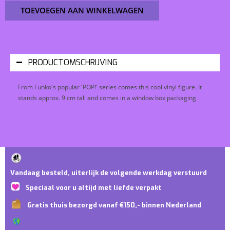
TOEVOEGEN AAN WINKELWAGEN
PRODUCTOMSCHRIJVING
From Funko's popular 'POP!' series comes this cool vinyl figure. It
stands approx. 9 cm tall and comes in a window box packaging
Vandaag besteld, uiterlijk de volgende werkdag verstuurd
Speciaal voor u altijd met liefde verpakt
Gratis thuis bezorgd vanaf €150,- binnen Nederland