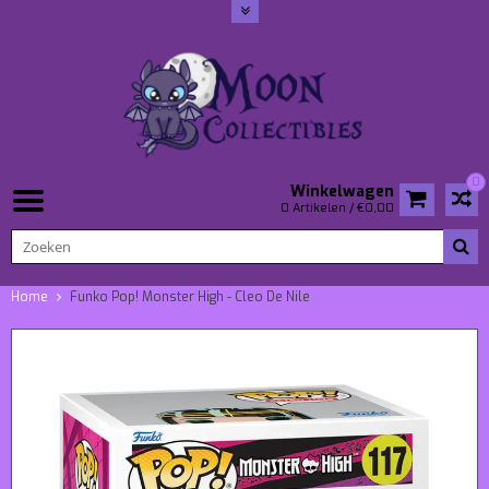
0
Winkelwagen
0 Artikelen / €0,00
Home
Funko Pop! Monster High - Cleo De Nile