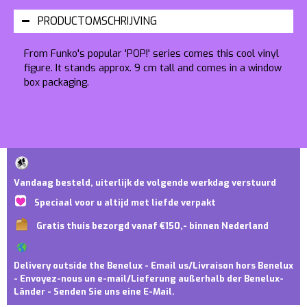
PRODUCTOMSCHRIJVING
From Funko's popular 'POP!' series comes this cool vinyl
figure. It stands approx. 9 cm tall and comes in a window
box packaging.
Vandaag besteld, uiterlijk de volgende werkdag verstuurd
Speciaal voor u altijd met liefde verpakt
Gratis thuis bezorgd vanaf €150,- binnen Nederland
Delivery outside the Benelux - Email us/Livraison hors Benelux
- Envoyez-nous un e-mail/Lieferung außerhalb der Benelux-
Länder - Senden Sie uns eine E-Mail.