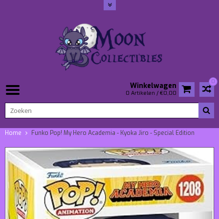
0
Winkelwagen
0 Artikelen / €0,00
Home
Funko Pop! My Hero Academia - Kyoka Jiro - Special Edition