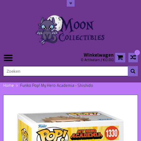
0
Winkelwagen
0 Artikelen / €0,00
Home
Funko Pop! My Hero Academia - Shishido