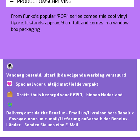
PRODUCTOMSCHRIJVING
From Funko's popular 'POP!' series comes this cool vinyl
figure. It stands approx. 9 cm tall and comes in a window
box packaging.
Vandaag besteld, uiterlijk de volgende werkdag verstuurd
Speciaal voor u altijd met liefde verpakt
Gratis thuis bezorgd vanaf €150,- binnen Nederland
Delivery outside the Benelux - Email us/Livraison hors Benelux
- Envoyez-nous un e-mail/Lieferung außerhalb der Benelux-
Länder - Senden Sie uns eine E-Mail.