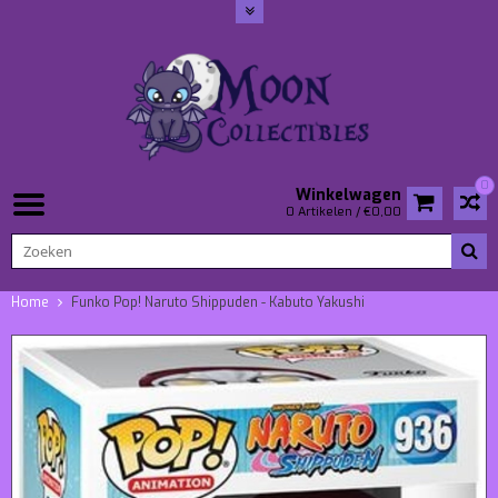
0
Winkelwagen
0 Artikelen / €0,00
Home
Funko Pop! Naruto Shippuden - Kabuto Yakushi