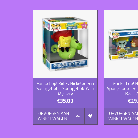
Funko Pop! Rides Nickelodeon
Funko Pop! 
Spongebob - Spongebob With
Spongebob - Sq
Mystery
Bear 
€35,00
€29
TOEVOEGEN AAN
TOEVOEGEN AA
WINKELWAGEN
WINKELWAGE