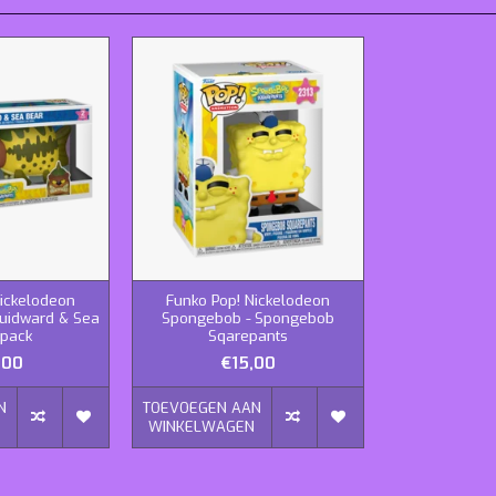
Nickelodeon
Funko Pop! Nickelodeon
uidward & Sea
Spongebob - Spongebob
2pack
Sqarepants
,00
€15,00
N
TOEVOEGEN AAN
N
WINKELWAGEN