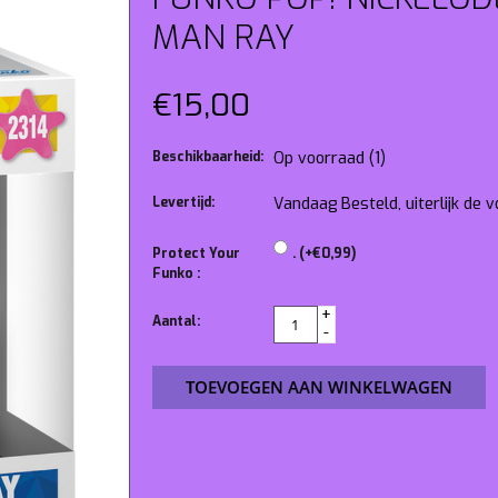
MAN RAY
€15,00
Beschikbaarheid:
Op voorraad
(1)
Levertijd:
Vandaag Besteld, uiterlijk de
Protect Your
. (+€0,99)
Funko :
+
Aantal:
-
TOEVOEGEN AAN WINKELWAGEN