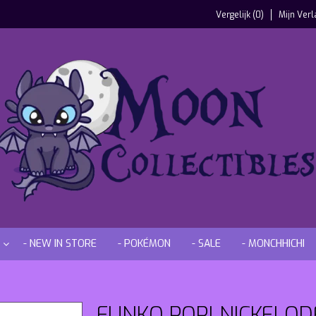
Vergelijk (0)
Mijn Verl
- NEW IN STORE
- POKÉMON
- SALE
- MONCHHICHI
FUNKO POP! NICKELO