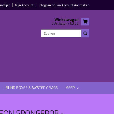
anglijst
Mijn Account
Inloggen
of
Een Account Aanmaken
Winkelwagen
0 Artikelen / €0,00
- BLIND BOXES & MYSTERY BAGS
MEER
DEON SPONGEBOB -