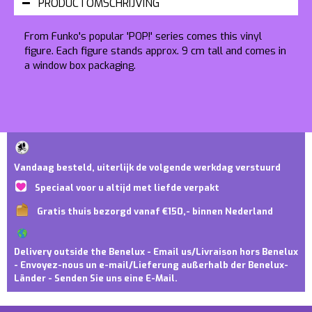
PRODUCTOMSCHRIJVING
From Funko's popular 'POP!' series comes this vinyl
figure. Each figure stands approx. 9 cm tall and comes in
a window box packaging.
Vandaag besteld, uiterlijk de volgende werkdag verstuurd
Speciaal voor u altijd met liefde verpakt
Gratis thuis bezorgd vanaf €150,- binnen Nederland
Delivery outside the Benelux - Email us/Livraison hors Benelux
- Envoyez-nous un e-mail/Lieferung außerhalb der Benelux-
Länder - Senden Sie uns eine E-Mail.