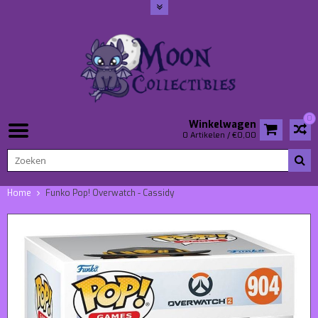
0
Winkelwagen
0 Artikelen / €0,00
Home
Funko Pop! Overwatch - Cassidy