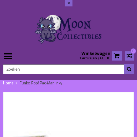
0
Winkelwagen
0 Artikelen / €0,00
Home
Funko Pop! Pac-Man Inky