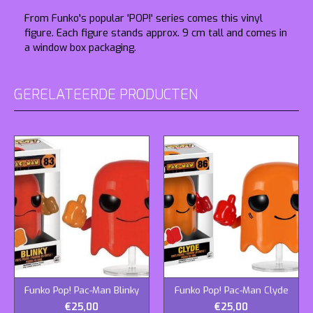
From Funko's popular 'POP!' series comes this vinyl
figure. Each figure stands approx. 9 cm tall and comes in
a window box packaging.
GERELATEERDE PRODUCTEN
Funko Pop! Pac-Man Blinky
Funko Pop! Pac-Man Clyde
€25,00
€25,00