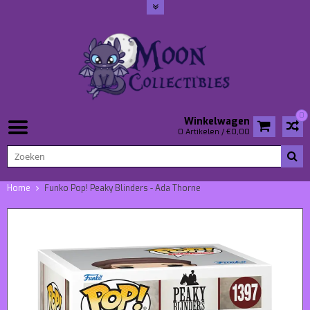
0
Winkelwagen
0 Artikelen / €0,00
Home
Funko Pop! Peaky Blinders - Ada Thorne