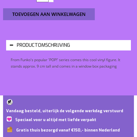
TOEVOEGEN AAN WINKELWAGEN
PRODUCTOMSCHRIJVING
From Funko's popular 'POP!' series comes this cool vinyl figure. It
stands approx. 9 cm tall and comes in a window box packaging
Vandaag besteld, uiterlijk de volgende werkdag verstuurd
Speciaal voor u altijd met liefde verpakt
Gratis thuis bezorgd vanaf €150,- binnen Nederland