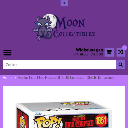
0
Winkelwagen
0 Artikelen / €0,00
Home
Funko Pop! Plus House Of 1000 Corpses - Otis B. Driftwood