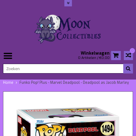
0
Winkelwagen
0 Artikelen / €0,00
Home
Funko Pop! Plus - Marvel Deadpool - Deadpool as Jacob Marley