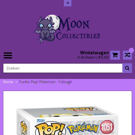
0
Winkelwagen
0 Artikelen / €0,00
Home
Funko Pop! Pokemon - Fidough