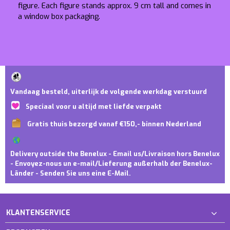
figure. Each figure stands approx. 9 cm tall and comes in
a window box packaging.
Vandaag besteld, uiterlijk de volgende werkdag verstuurd
Speciaal voor u altijd met liefde verpakt
Gratis thuis bezorgd vanaf €150,- binnen Nederland
Delivery outside the Benelux - Email us/Livraison hors Benelux
- Envoyez-nous un e-mail/Lieferung außerhalb der Benelux-
Länder - Senden Sie uns eine E-Mail.
KLANTENSERVICE