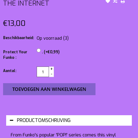
THE INTERNET
€13,00
Beschikbaarheid:
Op voorraad
(3)
Protect Your
. (+€0,99)
Funko :
+
Aantal:
-
TOEVOEGEN AAN WINKELWAGEN
PRODUCTOMSCHRIJVING
From Funko's popular 'POP!' series comes this vinyl