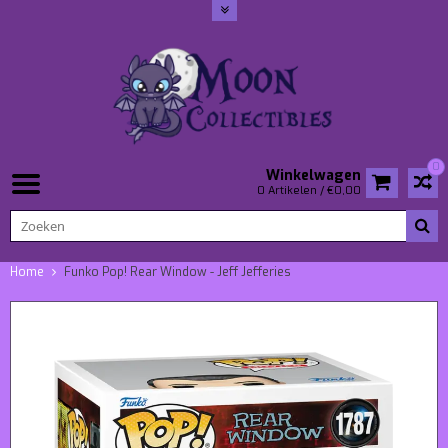
0
Winkelwagen
0 Artikelen / €0,00
Home
Funko Pop! Rear Window - Jeff Jefferies