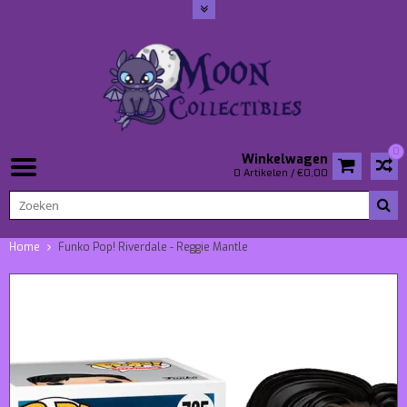
0
Winkelwagen
0 Artikelen / €0,00
Home
Funko Pop! Riverdale - Reggie Mantle