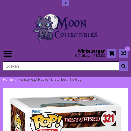
0
Winkelwagen
0 Artikelen / €0,00
Home
Funko Pop! Rocks - Disturbed The Guy