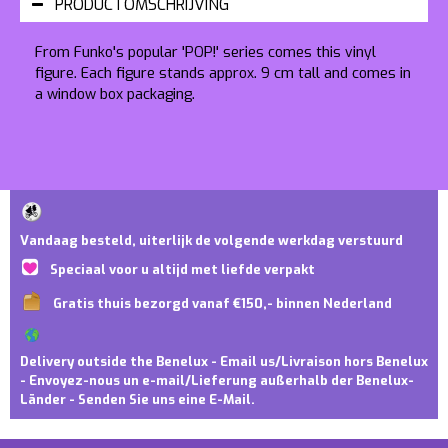
PRODUCTOMSCHRIJVING
From Funko's popular 'POP!' series comes this vinyl
figure. Each figure stands approx. 9 cm tall and comes in
a window box packaging.
Vandaag besteld, uiterlijk de volgende werkdag verstuurd
Speciaal voor u altijd met liefde verpakt
Gratis thuis bezorgd vanaf €150,- binnen Nederland
Delivery outside the Benelux - Email us/Livraison hors Benelux
- Envoyez-nous un e-mail/Lieferung außerhalb der Benelux-
Länder - Senden Sie uns eine E-Mail.