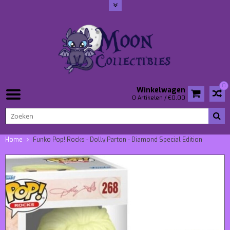
0
Winkelwagen
0 Artikelen / €0,00
Home
Funko Pop! Rocks - Dolly Parton - Diamond Special Edition