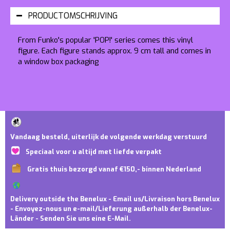
PRODUCTOMSCHRIJVING
From Funko's popular 'POP!' series comes this vinyl
figure. Each figure stands approx. 9 cm tall and comes in
a window box packaging
Vandaag besteld, uiterlijk de volgende werkdag verstuurd
Speciaal voor u altijd met liefde verpakt
Gratis thuis bezorgd vanaf €150,- binnen Nederland
Delivery outside the Benelux - Email us/Livraison hors Benelux
- Envoyez-nous un e-mail/Lieferung außerhalb der Benelux-
Länder - Senden Sie uns eine E-Mail.