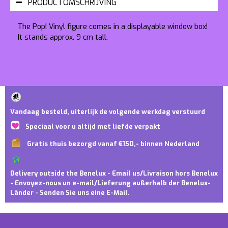
PRODUCTOMSCHRIJVING
The Pop! Vinyl figure comes in a displayable window box!
It stands approx. 9 cm tall.
Vandaag besteld, uiterlijk de volgende werkdag verstuurd
Speciaal voor u altijd met liefde verpakt
Gratis thuis bezorgd vanaf €150,- binnen Nederland
Delivery outside the Benelux - Email us/Livraison hors Benelux
- Envoyez-nous un e-mail/Lieferung außerhalb der Benelux-
Länder - Senden Sie uns eine E-Mail.