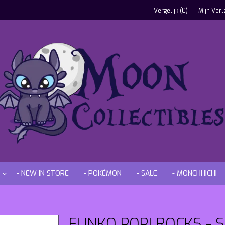
Vergelijk (0)
Mijn Verl
- NEW IN STORE
- POKÉMON
- SALE
- MONCHHICHI
FUNKO POP! ROCKS - SP