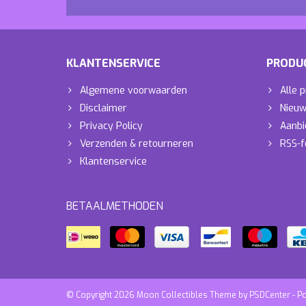
KLANTENSERVICE
PRODU
Algemene voorwaarden
Alle 
Disclaimer
Nieuw
Privacy Policy
Aanbi
Verzenden & retourneren
RSS-f
Klantenservice
BETAALMETHODEN
© Copyright 2026 Moon Collectibles Theme by
PSDCenter
- P