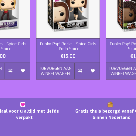
s - Spice Girls
Funko Pop! Rocks - Spice Girls
Funko Pop! Roc
r Spice
- Posh Spice
- Sca
,00
€15,00
€1
N
TOEVOEGEN AAN
TOEVOEGEN 
N
WINKELWAGEN
WINKELWAG
iaal voor u altijd met liefde
Gratis thuis bezorgd vanaf 
verpakt
binnen Nederland