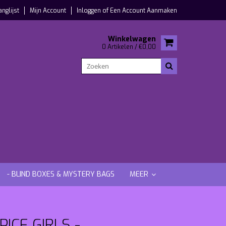
anglijst
Mijn Account
Inloggen
of
Een Account Aanmaken
Winkelwagen
0 Artikelen / €0,00
- BLIND BOXES & MYSTERY BAGS
MEER
ICE GIRLS -