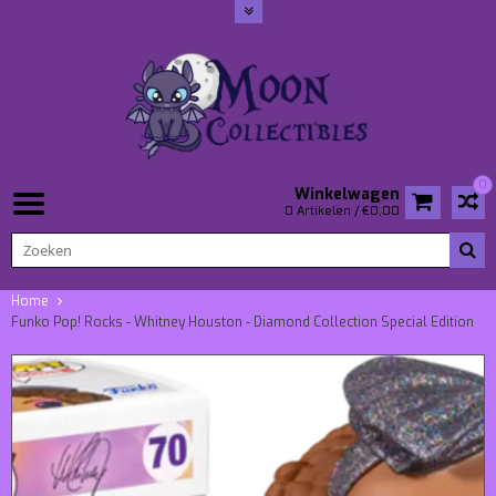
0
Winkelwagen
0 Artikelen / €0,00
Home
Funko Pop! Rocks - Whitney Houston - Diamond Collection Special Edition