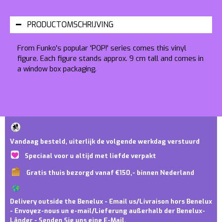
PRODUCTOMSCHRIJVING
From Funko's popular 'POP!' series comes this vinyl
figure. Each figure stands approx. 9 cm tall and comes in
a window box packaging.
Vandaag besteld, uiterlijk de volgende werkdag verstuurd
Speciaal voor u altijd met liefde verpakt
Gratis thuis bezorgd vanaf €150,- binnen Nederland
Delivery outside the Benelux - Email us/Livraison hors Benelux
- Envoyez-nous un e-mail/Lieferung außerhalb der Benelux-
Länder - Senden Sie uns eine E-Mail.