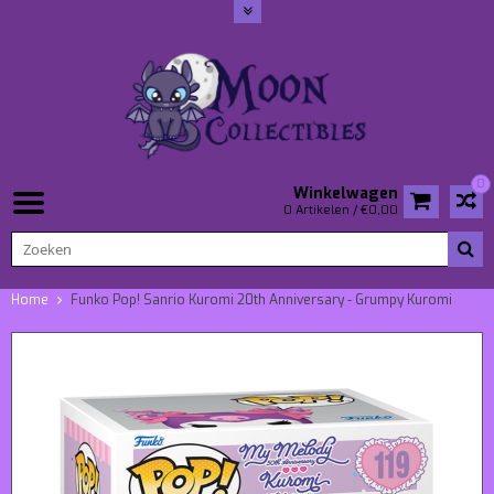
0
Winkelwagen
0 Artikelen / €0,00
Home
Funko Pop! Sanrio Kuromi 20th Anniversary - Grumpy Kuromi