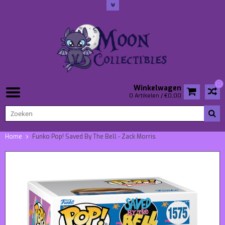
0
Winkelwagen
0 Artikelen / €0,00
Home
Funko Pop! Saved By The Bell - Zack Morris