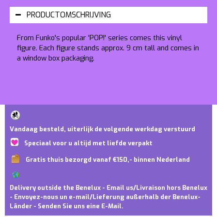
PRODUCTOMSCHRIJVING
From Funko's popular 'POP!' series comes this vinyl
figure. Each figure stands approx. 9 cm tall and comes in
a window box packaging.
Vandaag besteld, uiterlijk de volgende werkdag verstuurd
Speciaal voor u altijd met liefde verpakt
Gratis thuis bezorgd vanaf €150,- binnen Nederland
Delivery outside the Benelux - Email us/Livraison hors Benelux
- Envoyez-nous un e-mail/Lieferung außerhalb der Benelux-
Länder - Senden Sie uns eine E-Mail.