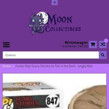
0
Winkelwagen
0 Artikelen / €0,00
Home
Funko Pop! Scary Stories to Tell in the Dark - Jangly Man