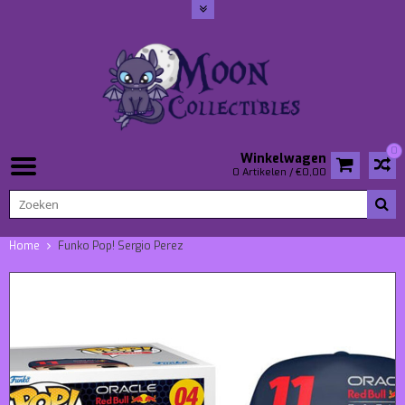
0
Winkelwagen
0 Artikelen / €0,00
Home
Funko Pop! Sergio Perez