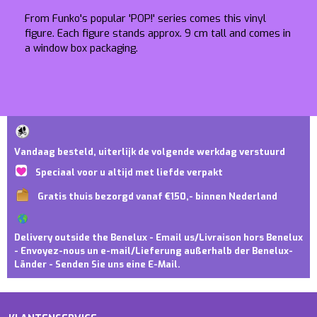
From Funko's popular 'POP!' series comes this vinyl
figure. Each figure stands approx. 9 cm tall and comes in
a window box packaging.
Vandaag besteld, uiterlijk de volgende werkdag verstuurd
Speciaal voor u altijd met liefde verpakt
Gratis thuis bezorgd vanaf €150,- binnen Nederland
Delivery outside the Benelux - Email us/Livraison hors Benelux
- Envoyez-nous un e-mail/Lieferung außerhalb der Benelux-
Länder - Senden Sie uns eine E-Mail.