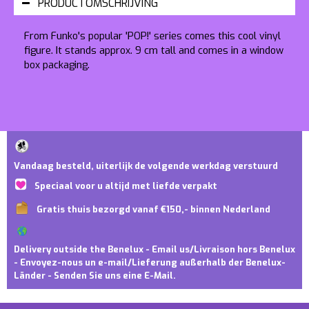
PRODUCTOMSCHRIJVING
From Funko's popular 'POP!' series comes this cool vinyl
figure. It stands approx. 9 cm tall and comes in a window
box packaging.
Vandaag besteld, uiterlijk de volgende werkdag verstuurd
Speciaal voor u altijd met liefde verpakt
Gratis thuis bezorgd vanaf €150,- binnen Nederland
Delivery outside the Benelux - Email us/Livraison hors Benelux
- Envoyez-nous un e-mail/Lieferung außerhalb der Benelux-
Länder - Senden Sie uns eine E-Mail.