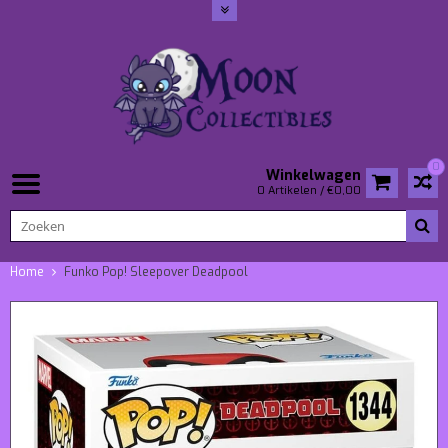
0
Winkelwagen
0 Artikelen / €0,00
Home
Funko Pop! Sleepover Deadpool