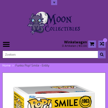
0
Winkelwagen
0 Artikelen / €0,00
Home
Funko Pop! Smile - Entity