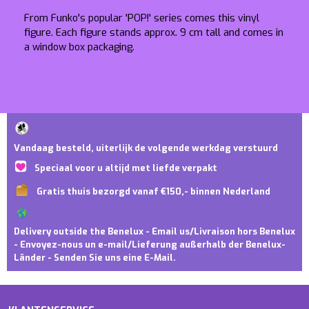
From Funko's popular 'POP!' series comes this vinyl
figure. Each figure stands approx. 9 cm tall and comes in
a window box packaging.
Vandaag besteld, uiterlijk de volgende werkdag verstuurd
Speciaal voor u altijd met liefde verpakt
Gratis thuis bezorgd vanaf €150,- binnen Nederland
Delivery outside the Benelux - Email us/Livraison hors Benelux
- Envoyez-nous un e-mail/Lieferung außerhalb der Benelux-
Länder - Senden Sie uns eine E-Mail.