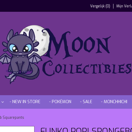
Vergelijk (0)
Mijn Verl
- NEW IN STORE
- POKÉMON
- SALE
- MONCHHICHI
ob Squarepants
FUNKO POP! SPONGEBO