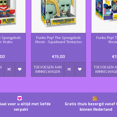
he Spongebob
Funko Pop! The Spongebob
Funko Pop! 
r. Krabs
Movie - Squidward Tentacles
Movie
,00
€15,00
€1
N
TOEVOEGEN AAN
TOEVOEGEN 
N
WINKELWAGEN
WINKELWAG
iaal voor u altijd met liefde
Gratis thuis bezorgd vanaf 
verpakt
binnen Nederland