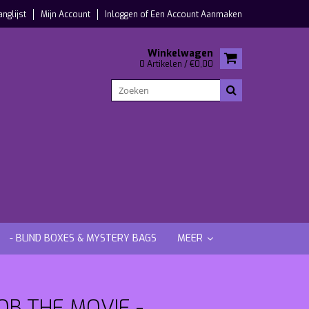
anglijst
Mijn Account
Inloggen
of
Een Account Aanmaken
Winkelwagen
0 Artikelen / €0,00
- BLIND BOXES & MYSTERY BAGS
MEER
B THE MOVIE -