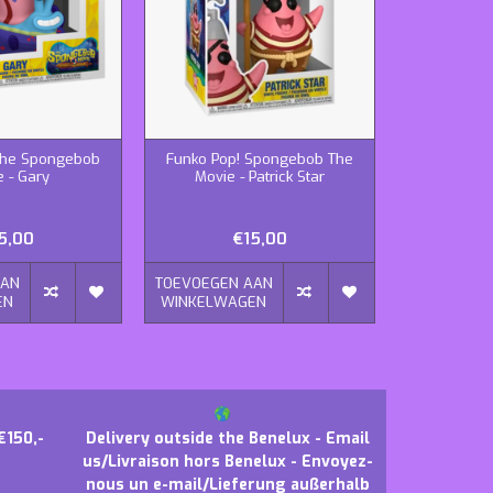
The Spongebob
Funko Pop! Spongebob The
Funko Pop
 - Gary
Movie - Patrick Star
Movie
Squarepan
Dutchman G
5,00
€15,00
AAN
TOEVOEGEN AAN
TOEVOEGEN
EN
WINKELWAGEN
WINKELWA
€150,-
Delivery outside the Benelux - Email
us/Livraison hors Benelux - Envoyez-
nous un e-mail/Lieferung außerhalb