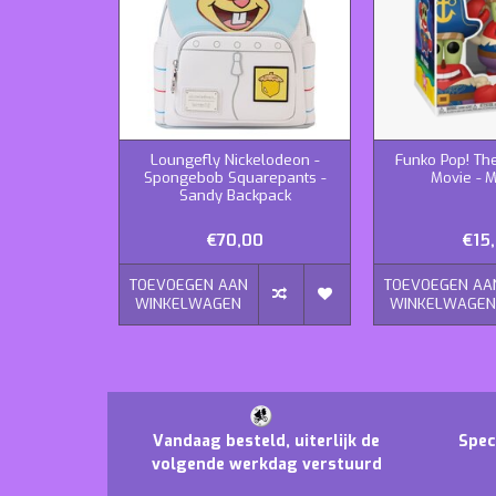
Loungefly Nickelodeon -
Funko Pop! T
Spongebob Squarepants -
Movie - M
Sandy Backpack
€70,00
€15
TOEVOEGEN AAN
TOEVOEGEN AA
WINKELWAGEN
WINKELWAGE
Vandaag besteld, uiterlijk de
Spec
volgende werkdag verstuurd