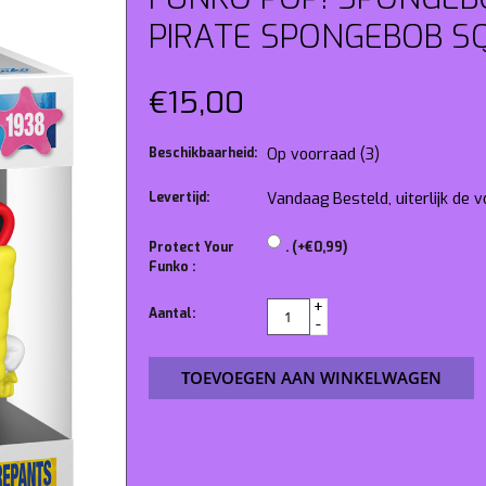
PIRATE SPONGEBOB S
€15,00
Beschikbaarheid:
Op voorraad
(3)
Levertijd:
Vandaag Besteld, uiterlijk de
Protect Your
. (+€0,99)
Funko :
+
Aantal:
-
TOEVOEGEN AAN WINKELWAGEN