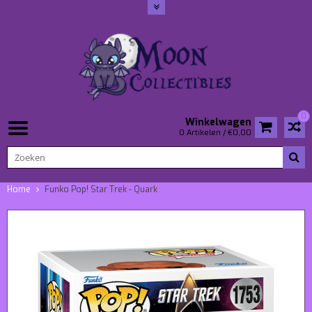
0
Winkelwagen
0 Artikelen / €0,00
Home
Funko Pop! Star Trek - Quark