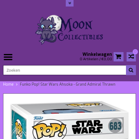
0
Winkelwagen
0 Artikelen / €0,00
Home
Funko Pop! Star Wars Ahsoka - Grand Admiral Thrawn