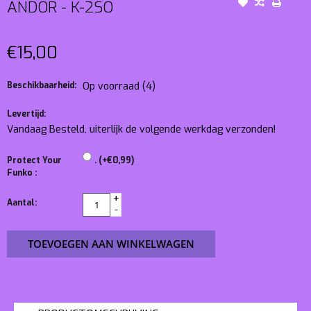
ANDOR - K-2SO
€15,00
Beschikbaarheid:
Op voorraad
(4)
Levertijd:
Vandaag Besteld, uiterlijk de volgende werkdag verzonden!
Protect Your
. (+€0,99)
Funko :
+
Aantal:
-
TOEVOEGEN AAN WINKELWAGEN