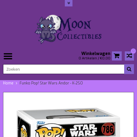
0
Winkelwagen
0 Artikelen / €0,00
Home
Funko Pop! Star Wars Andor - K-2SO