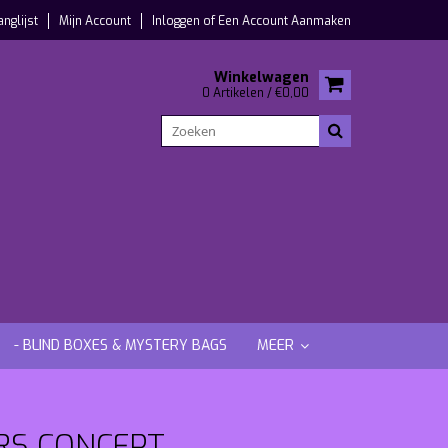
anglijst
Mijn Account
Inloggen
of
Een Account Aanmaken
Winkelwagen
0 Artikelen / €0,00
- BLIND BOXES & MYSTERY BAGS
MEER
RS CONCEPT