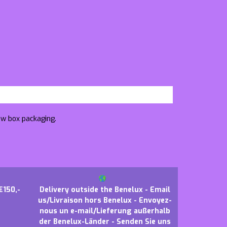
ow box packaging.
€150,-
Delivery outside the Benelux - Email
us/Livraison hors Benelux - Envoyez-
nous un e-mail/Lieferung außerhalb
der Benelux-Länder - Senden Sie uns