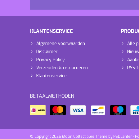
KLANTENSERVICE
PRODU
Algemene voorwaarden
Alle 
Disclaimer
Nieuw
Privacy Policy
Aanbi
Verzenden & retourneren
RSS-f
Klantenservice
BETAALMETHODEN
© Copyright 2026 Moon Collectibles Theme by
PSDCenter
- P