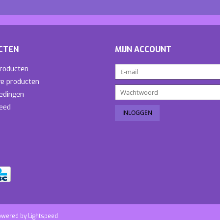
CTEN
MIJN ACCOUNT
producten
e producten
edingen
eed
owered by
Lightspeed