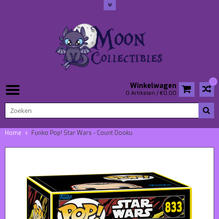
0
Winkelwagen
0 Artikelen / €0,00
Home
Funko Pop! Star Wars - Count Dooku