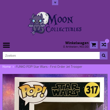
0
Winkelwagen
0 Artikelen / €0,00
Home
FUNKO POP! Star Wars - First Order Jet Trooper