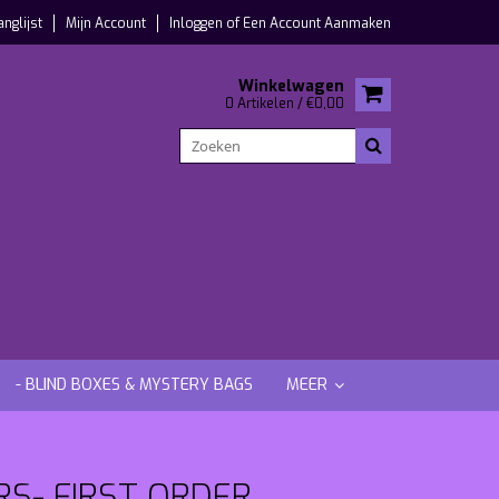
anglijst
Mijn Account
Inloggen
of
Een Account Aanmaken
Winkelwagen
0 Artikelen / €0,00
- BLIND BOXES & MYSTERY BAGS
MEER
S- FIRST ORDER