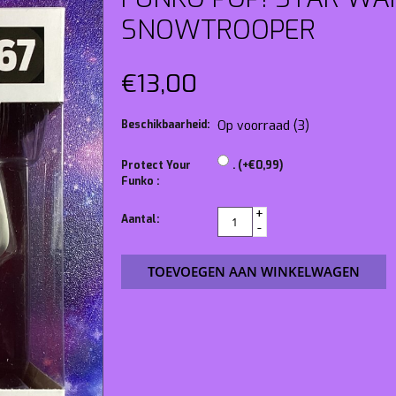
SNOWTROOPER
€13,00
Beschikbaarheid:
Op voorraad
(3)
Protect Your
. (+€0,99)
Funko :
+
Aantal:
-
TOEVOEGEN AAN WINKELWAGEN