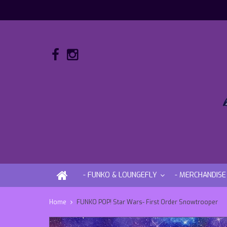
- FUNKO & LOUNGEFLY
- MERCHANDISE
Home
FUNKO POP! Star Wars- First Order Snowtrooper