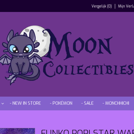
Vergelijk (0)
Mijn Verl
- NEW IN STORE
- POKÉMON
- SALE
- MONCHHICHI
FUNKO POP! STAR WAR