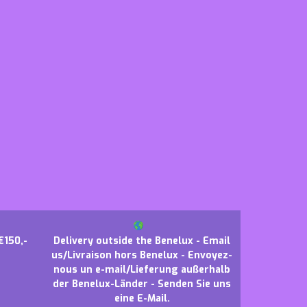
€150,-
Delivery outside the Benelux - Email
us/Livraison hors Benelux - Envoyez-
nous un e-mail/Lieferung außerhalb
der Benelux-Länder - Senden Sie uns
eine E-Mail.