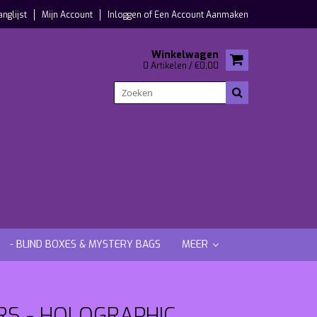
anglijst
Mijn Account
Inloggen
of
Een Account Aanmaken
Winkelwagen
0 Artikelen / €0,00
- BLIND BOXES & MYSTERY BAGS
MEER
RS - HOLOGRAPHIC