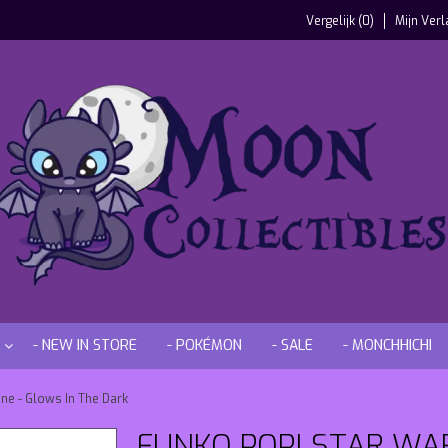
Vergelijk (0)
Mijn Verl
- NEW IN STORE
- POKÉMON
- SALE
- MONCHHICHI
ne - Glows In The Dark
FUNKO POP! STAR WA