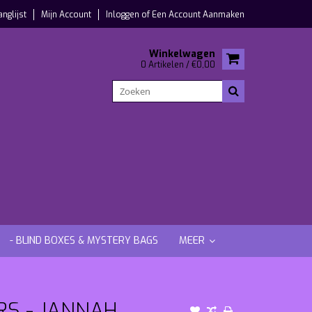
anglijst
Mijn Account
Inloggen
of
Een Account Aanmaken
Winkelwagen
0 Artikelen / €0,00
- BLIND BOXES & MYSTERY BAGS
MEER
RS - JANNAH