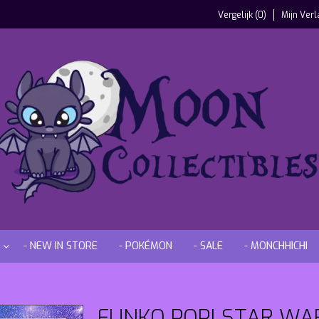
Vergelijk (0)
Mijn Verl
- NEW IN STORE
- POKÉMON
- SALE
- MONCHHICHI
FUNKO POP! STAR WA