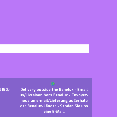
€150,-
Delivery outside the Benelux - Email
us/Livraison hors Benelux - Envoyez-
nous un e-mail/Lieferung außerhalb
der Benelux-Länder - Senden Sie uns
eine E-Mail.