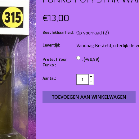
€13,00
Beschikbaarheid:
Op voorraad
(2)
Levertijd:
Vandaag Besteld, uiterlijk de
Protect Your
. (+€0,99)
Funko :
+
Aantal:
-
TOEVOEGEN AAN WINKELWAGEN