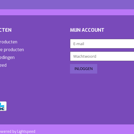
CTEN
MIJN ACCOUNT
producten
e producten
edingen
eed
owered by
Lightspeed