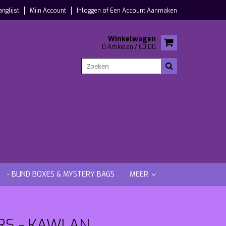
anglijst
Mijn Account
Inloggen
of
Een Account Aanmaken
Winkelwagen
0 Artikelen / €0,00
- BLIND BOXES & MYSTERY BAGS
MEER
RS - KAWLAN