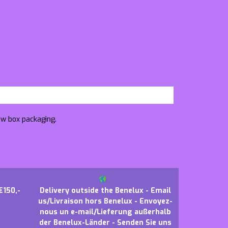
ow box packaging.
€150,-
Delivery outside the Benelux - Email
us/Livraison hors Benelux - Envoyez-
nous un e-mail/Lieferung außerhalb
der Benelux-Länder - Senden Sie uns