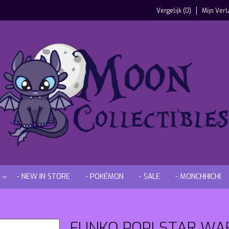
Vergelijk (0)
Mijn Verl
- NEW IN STORE
- POKÉMON
- SALE
- MONCHHICHI
FUNKO POP! STAR WA