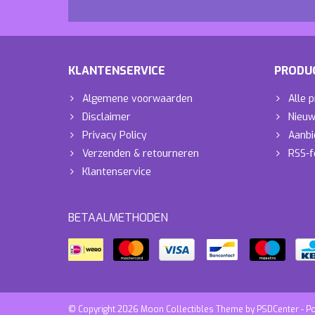
KLANTENSERVICE
PRODU
Algemene voorwaarden
Alle 
Disclaimer
Nieuw
Privacy Policy
Aanbi
Verzenden & retourneren
RSS-f
Klantenservice
BETAALMETHODEN
© Copyright 2026 Moon Collectibles Theme by
PSDCenter
- P