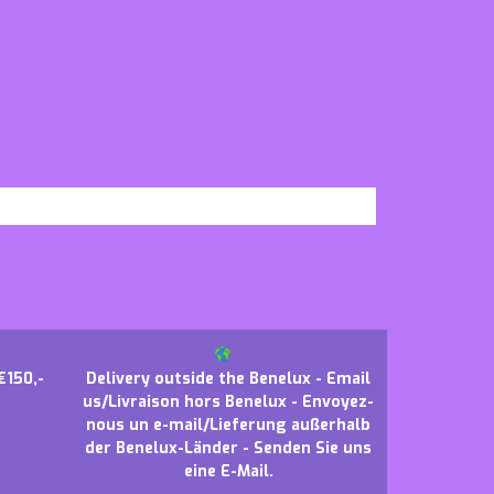
€150,-
Delivery outside the Benelux - Email
us/Livraison hors Benelux - Envoyez-
nous un e-mail/Lieferung außerhalb
der Benelux-Länder - Senden Sie uns
eine E-Mail.