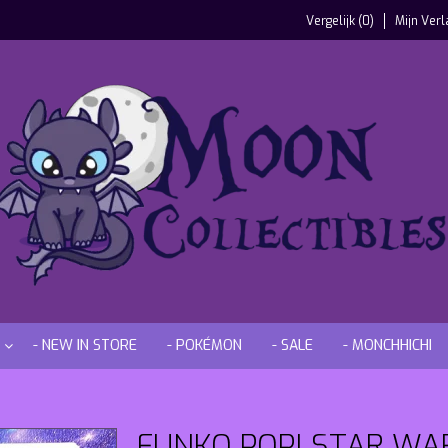
Vergelijk (0)
Mijn Verl
- NEW IN STORE
- POKÉMON
- SALE
- MONCHHICHI
FUNKO POP! STAR WAR