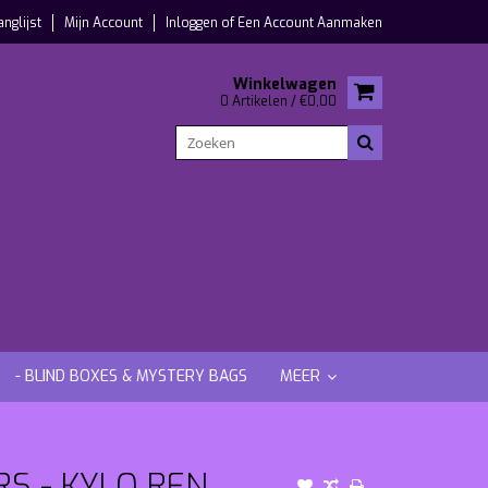
anglijst
Mijn Account
Inloggen
of
Een Account Aanmaken
Winkelwagen
0 Artikelen / €0,00
- BLIND BOXES & MYSTERY BAGS
MEER
S - KYLO REN