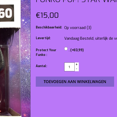
€15,00
Beschikbaarheid:
Op voorraad
(3)
Levertijd:
Vandaag Besteld, uiterlijk de
Protect Your
. (+€0,99)
Funko :
+
Aantal:
-
TOEVOEGEN AAN WINKELWAGEN